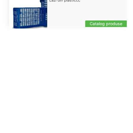
Lăzi din plasticcc
Catalog produse