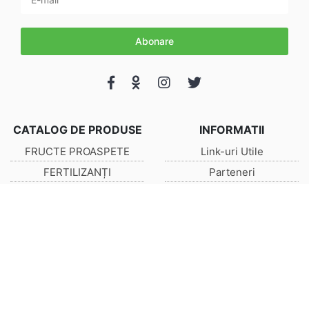
Abonare
CATALOG DE PRODUSE
INFORMATII
FRUCTE PROASPETE
Link-uri Utile
FERTILIZANȚI
Parteneri
LĂZI DIN LEMN & PLASTIC
FAQ
AMBALAJE FRUCTE
Despre noi
Despre noi
Noutati